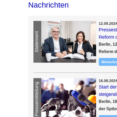
Nachrichten
12.09.202
Pressest
Statement
Reform 
Berlin, 1
Reform d
Weiterle
16.08.202
Pressemitteilung
Start de
steigen
Berlin, 
der Spit