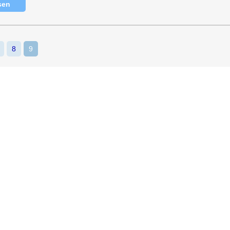
sen
8
9