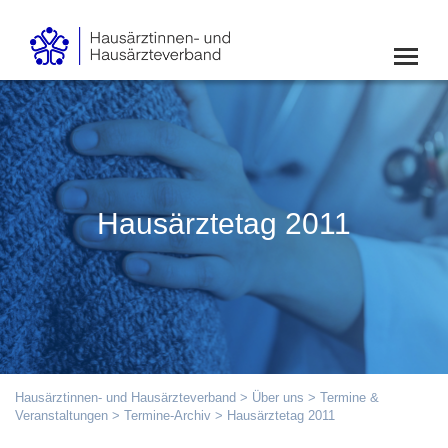
Hausärztetag 2011
Hausärztinnen- und Hausärzteverband
>
Über uns
>
Termine &
Veranstaltungen
>
Termine-Archiv
> Hausärztetag 2011