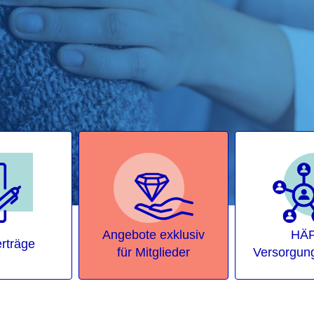
Angebote exklusiv
HÄP
rträge
für Mitglieder
Versorgun