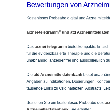
Bewertungen von Arzneimi
Kostenloses Probeabo digital und Arzneimitteld
®
arznei-telegramm
und atd Arzneimitteldate
Das
arznei-telegramm
bietet kompakte, kritis
für die evidenzbasierte Therapie und die Berat
unabhängig, anzeigenfrei und ausschließlich du
Die
atd Arzneimitteldatenbank
bietet unabhäng
Angaben zu Indikationen, Dosierungen, Kontra
tausende Links zu Originaltexten, Abstracts, Lei
Bestellen Sie ein kostenloses Probeabo des
ar
Arzneimitteldatenbank
. Sie erhalten