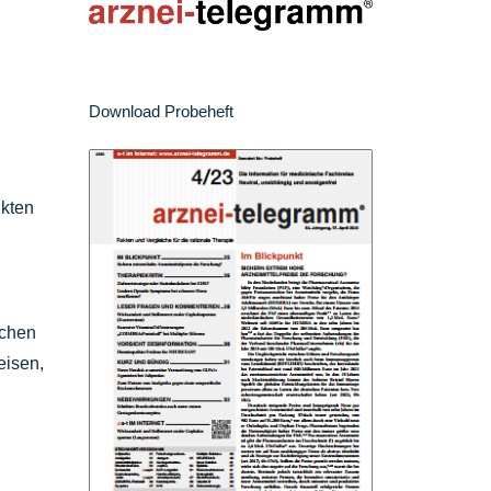
Download Probeheft
ukten
schen
eisen,