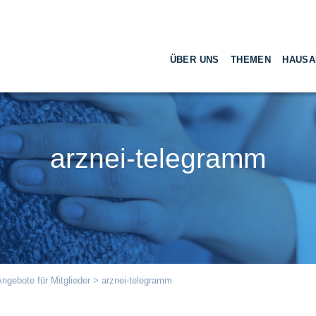
ÜBER UNS
THEMEN
HAUSA
arznei-telegramm
ngebote für Mitglieder
> arznei-telegramm