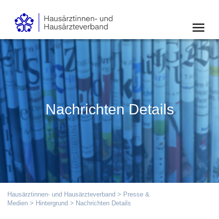
Nachrichten Details
Hausärztinnen- und Hausärzteverband
>
Presse &
Medien
>
Hintergrund
> Nachrichten Details