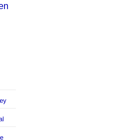
gen
Key
al
he