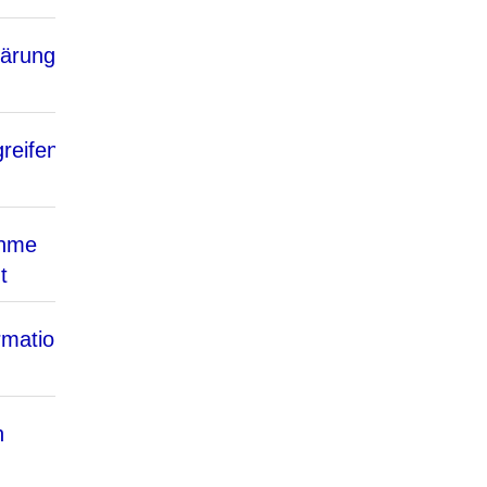
lärung
greifende
ahme
t
rmation
n