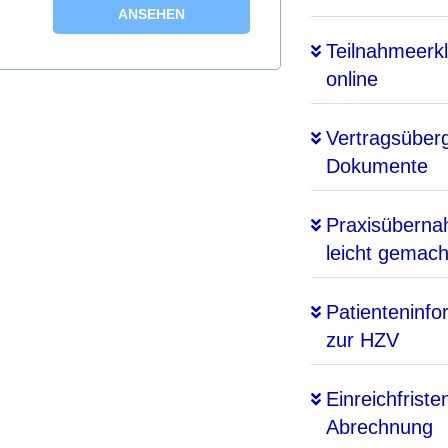
ANSEHEN
Teilnahmeerk
online
Vertragsüber
Dokumente
Praxisübern
leicht gemach
Patienteninfo
zur HZV
Einreichfriste
Abrechnung