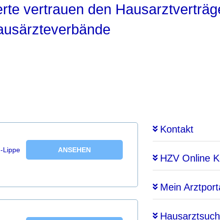
erte vertrauen den Hausarztverträ
ausärzteverbände
Kontakt
n-Lippe
ANSEHEN
HZV Online 
Mein Arztport
Hausarztsuc